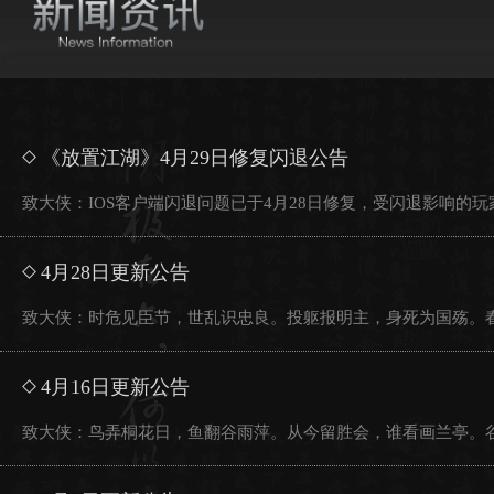
《放置江湖》4月29日修复闪退公告
致大侠：IOS客户端闪退问题已于4月28日修复，受闪退影响的玩
4月28日更新公告
致大侠：时危见臣节，世乱识忠良。投躯报明主，身死为国殇。春
4月16日更新公告
致大侠：鸟弄桐花日，鱼翻谷雨萍。从今留胜会，谁看画兰亭。谷