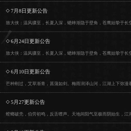
7月8日更新公告
致大侠：温风骤至，长夏入深，蟋蟀渐隐于壁角，苍鹰始挚于长空
6月24日更新公告
致大侠：温风骤至，长夏入深，蟋蟀渐隐于壁角，苍鹰始挚于长空
6月10日更新公告
芒种刚过，艾草渐青，菖蒲如剑。梅雨润泽山河，江湖上下弥漫着
5月27更新公告
螳螂破壳，伯劳初鸣，反舌噤声。天地间阳气至极而阴始生，江湖