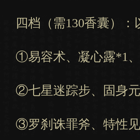
四档（需130香囊）
①易容术、凝心露*1、
②七星迷踪步、固身元气
③罗刹诛罪斧、特性见解