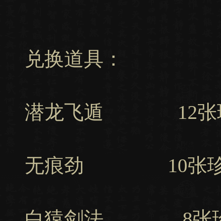
兑换道具：
潜龙飞遁 12张珍
无痕劲 10张珍品
白猿剑法 8张珍品