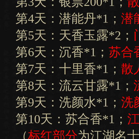
第3天：银票200*1；
散
第4天：潜能丹*1；
潜
第5天：天香玉露*2；
第6天：沉香*1；
苏合香
第7天：十里香*1；
散
第8天：流云甘露*1；
第9天：洗颜水*1；
洗
第10天：苏合香*1；
江
（
标红部分
为江湖名