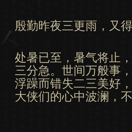
殷勤昨夜三更雨，又
处暑已至，暑气将止
三分急。世间万般事
浮躁而错失二三美好
大侠们的心中波澜，