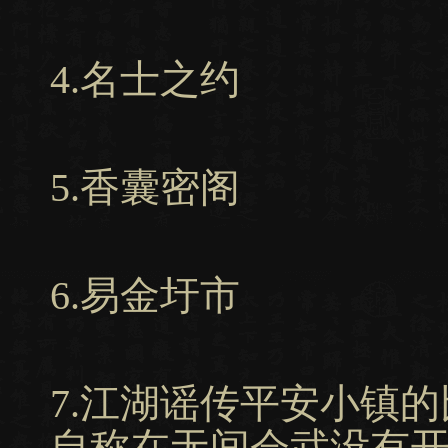
4.名士之约
5.香囊密阁
6.易金圩市
7.江湖谣传平安小镇
自称在无间会武没有