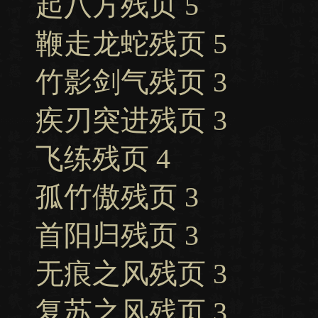
起八方残页 5
鞭走龙蛇残页 5
竹影剑气残页 3
疾刃突进残页 3
飞练残页 4
孤竹傲残页 3
首阳归残页 3
无痕之风残页 3
复苏之风残页 3