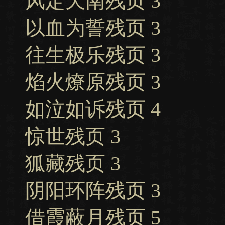
风定天南残页 3
以血为誓残页 3
往生极乐残页 3
焰火燎原残页 3
如泣如诉残页 4
惊世残页 3
狐藏残页 3
阴阳环阵残页 3
借霞蔽月残页 5