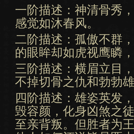
一阶描述：神清骨秀
感觉如沐春风。
二阶描述：孤傲不群
的眼眸却如虎视鹰瞵
三阶描述：横眉立目
不掉切骨之仇和勃勃
四阶描述：雄姿英发
毁容颜，化身凶煞之
至亲背叛。但胜者为