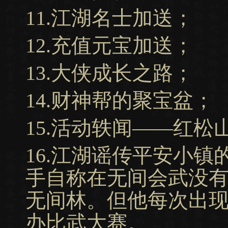
11.江湖名士加送；
12.充值元宝加送；
13.大侠成长之路；
14.财神帮的聚宝盆；
15.活动轶闻——红松
16.江湖谣传平安小
手自称在无间会武没
无间林。但他每次出
办比武大赛。