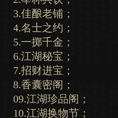
3.佳酿老铺；
4.名士之约；
5.一掷千金；
6.江湖秘宝；
7.招财进宝；
8.香囊密阁；
09.江湖珍品阁；
10.江湖换物节；