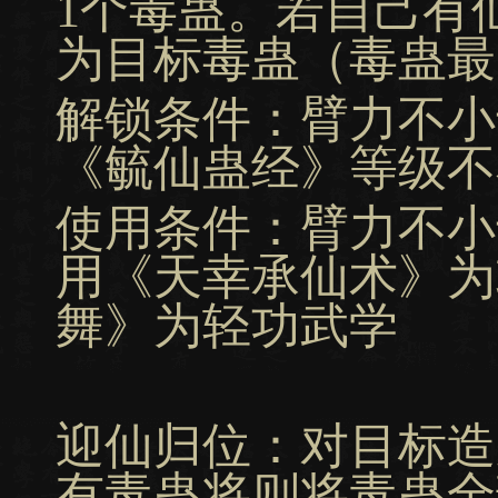
1个毒蛊。若自己有
为目标毒蛊（毒蛊最
解锁条件：臂力不小
《毓仙蛊经》等级不小
使用条件：臂力不小
用《天幸承仙术》为
舞》为轻功武学
迎仙归位：对目标造
有毒蛊将则将毒蛊全