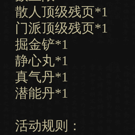
散人顶级残
门派顶级残
掘金铲*1
静心丸*1
真气丹*1
潜能丹*1
活动规则：