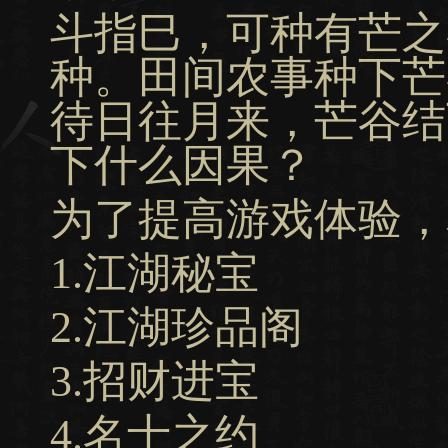
斗指巳，可种有芒之
种。田间农事种下芒
待日往月来，芒谷结
下什么因果？
为了提高游戏体验，
1.江湖秘宝
2.江湖珍品阁
3.招财进宝
4.名士之约