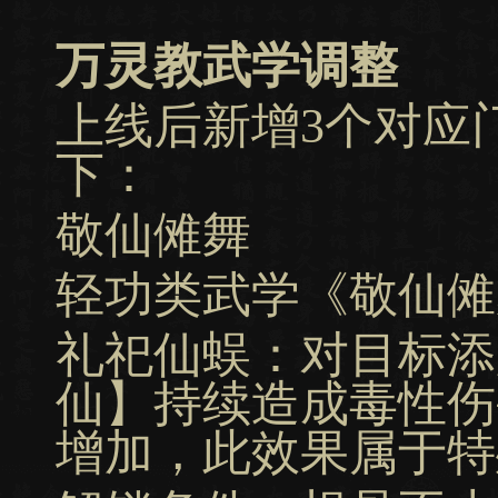
万灵教武学调整
上线后新增3个对应
下：
敬仙傩舞
轻功类武学《敬仙傩
礼祀仙蜈：对目标添
仙】持续造成毒性伤
增加，此效果属于特