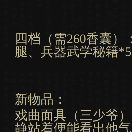
四档（需260香囊
腿、兵器武学秘籍*5
新物品：
戏曲面具（三少爷）
静站着便能看出他气