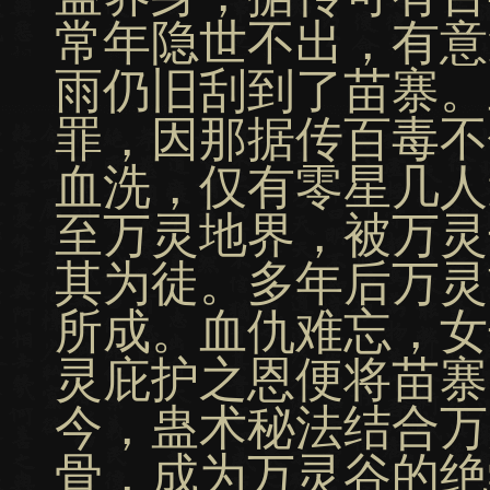
常年隐世不出，有意
雨仍旧刮到了苗寨。
罪，因那据传百毒不
血洗，仅有零星几人
至万灵地界，被万灵
其为徒。多年后万灵
所成。血仇难忘，女
灵庇护之恩便将苗寨
今，蛊术秘法结合万
骨，成为万灵谷的绝