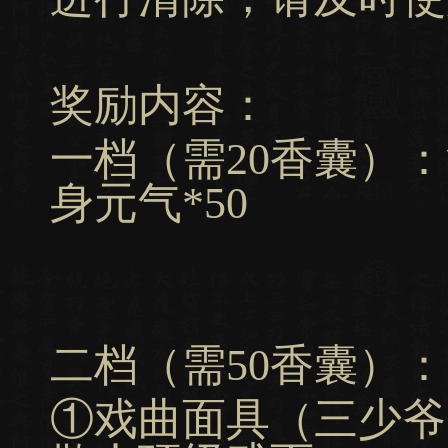
奖励内容：
一档（需20香囊）：
身元气*50
二档（需50香囊）
①戏曲面具（三少爷