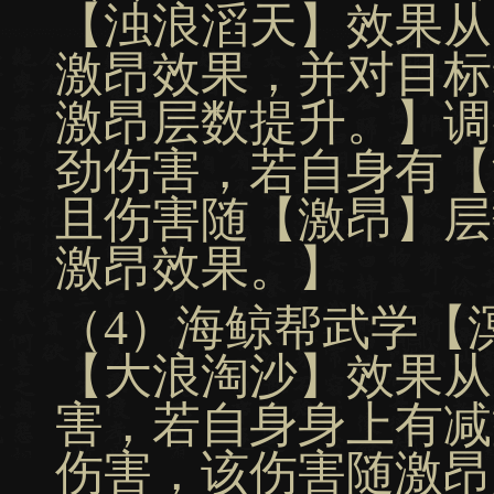
【浊浪滔天】效果从
激昂效果，并对目标
激昂层数提升。】调
劲伤害，若自身有【
且伤害随【激昂】层
激昂效果。】
（4）海鲸帮武学【
【大浪淘沙】效果从
害，若自身身上有减
伤害，该伤害随激昂