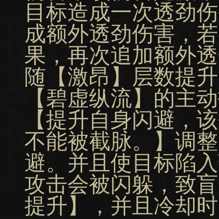
目标造成一次透劲伤
成额外透劲伤害，若
果，再次追加额外透
随【激昂】层数提升
【碧虚纵流】的主动
【提升自身闪避，该
不能被截脉。】调整
避。并且使目标陷入
攻击会被闪躲，致盲
提升】，并且冷却时