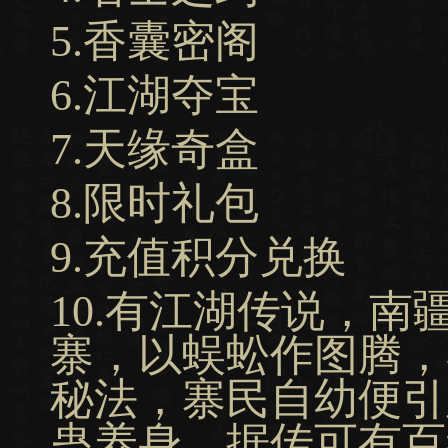
5.香囊密阁
6.江湖夺宝
7.天缘奇盒
8.限时礼包
9.充值积分兑换
10.有江湖传说，
寨，以蜈蚣作图腾，
秘法，寨民自幼便引
蛊养身，据传可有百