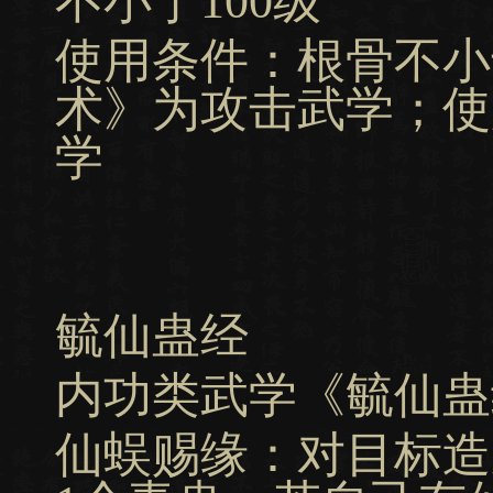
不小于100级
使用条件：根骨不小
术》为攻击武学；使
学
毓仙蛊经
内功类武学《毓仙蛊
仙蜈赐缘：对目标造