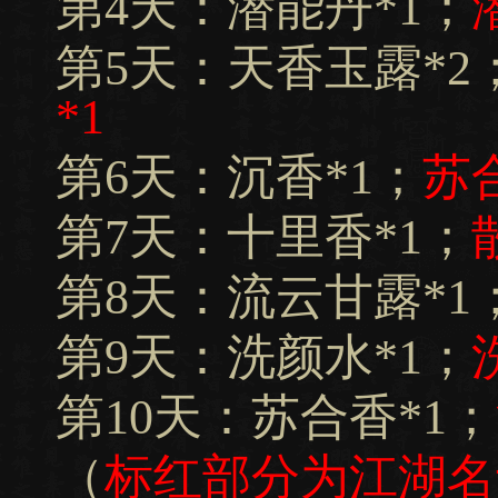
第4天：潜能丹*1；
第5天：天香玉露*2
*1
第6天：沉香*1；
苏
第7天：十里香*1；
第8天：流云甘露*1
第9天：洗颜水*1；
第10天：苏合香*1；
（
标红部分为江湖名