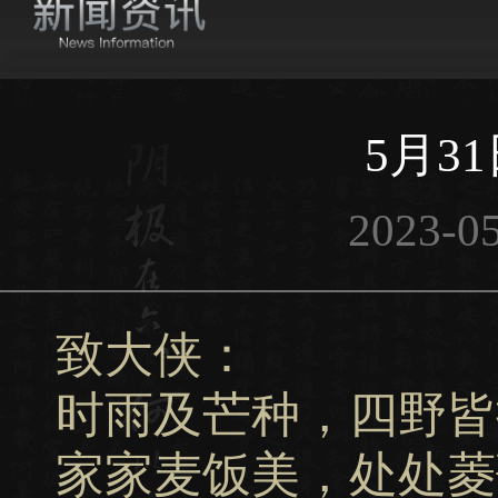
5月3
2023-05
致大侠：
时雨及芒种，四野皆
家家麦饭美，处处菱