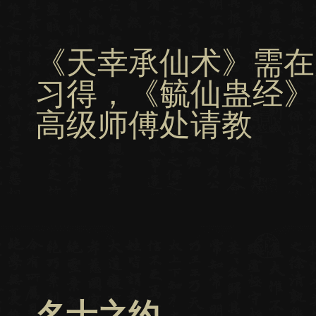
《天幸承仙术》需在
习得，《毓仙蛊经》
高级师傅处请教
名士之约